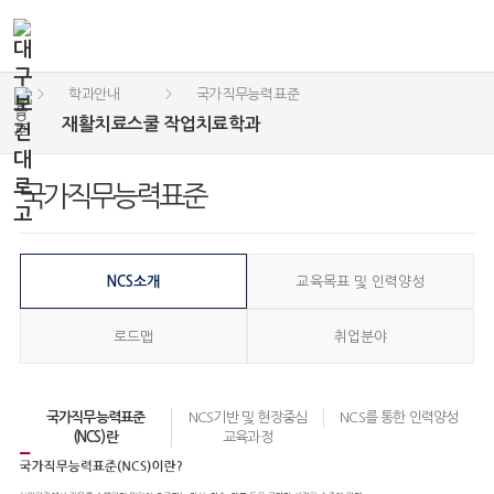
학과안내
국가직무능력표준
>
>
재활치료스쿨 작업치료학과
국가직무능력표준
NCS소개
교육목표 및 인력양성
로드맵
취업분야
국가직무능력표준
NCS기반 및 현장중심
NCS를 통한 인력양성
(NCS)란
교육과정