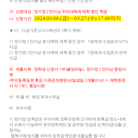
※
신청 대상자를 필히 확인바람
신청 기간 엄수
/
가
신청대상
한가정
인이상 우리대학에 재학 중인 학생
.
:
2
2024.03.08.(금
) ~ 03.27.(
수
) 17:00
까지
나
신청기간
.
:
★
다
지급기준
학년도 1
학기 현재
.
(2024
)
한가정
인이상 본 대학에 재학 중인 경우
명에게 수업료의
1)
2
: 1
50%
지급
한가정
인이상 본 대학에 재학 중인 경우
명에게 수업료의 전액
2)
3
: 1
지급
라
제출서류
장학금 신청서
부
붙임파일
한가정
인이상 증빙서
.
:
1
(
),
2
류
주민등록등본 혹은 가족관계증명서
발급일
개월이내
재학증명
(
(
1
) +
서 각
부
통장사본
1
),
마
제 출 처
해당 학과사무실
.
:
바
유의사항
.
한가정 장학금은 우리대학 장학규정에 근거하여 등록금 한도 내에
1)
서 수혜가 가능하며
한국장학재단 및 공무원 연금공 단 학자금대출 신
청자는
중복수혜 방지를 위하여 장학금액만큼 대출상환 됩니다
.