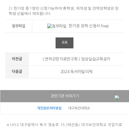
한가정 중
명만 신청가능하며 휴학생
제적생 및 전액장학생은 장
2)
1
,
학생 선발에서 제외됩니다
.
한가정 장학 신청서.hwp
첨부파일
목록
이전글
( 연하곤란치료연구회 ) 임상실습교육공지
다음글
2024 독서마일리제
관련기관 바로가기
대구보건대학교병원
개인정보처리방침
대구보건대학교
대구보건대학교
종합정보시스템
41453 대구광역시 북구 영송로 15 (태전동) 대구보건대학교 작업치료