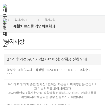
학과게시판
공지사항
>
>
재활치료스쿨 작업치료학과
공지사항
24-1 한가정(구. 1가정2자녀 이상) 장학금 신청 안내
작성자
: 작업치료과
작성일
:2024-03-11 15:03:39
조회수
:
1113
우리대학에 재학 중인 한가정
인이상 학생들의 학비부담을 경감시키
2
고 학습의욕을 고취시키고자
학년도 1
학기 한가정 장학생을 선발하고자 하오니 아래 내용을
2024
확인하시어 해당되는 경우 신청하시기 바랍니다
.